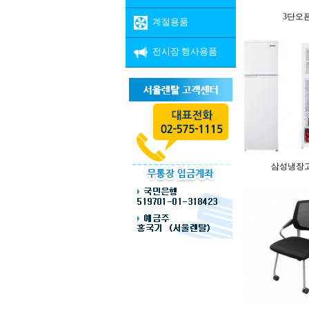
3단오
계절용품
전시장 행사용품
삼성냉장고 