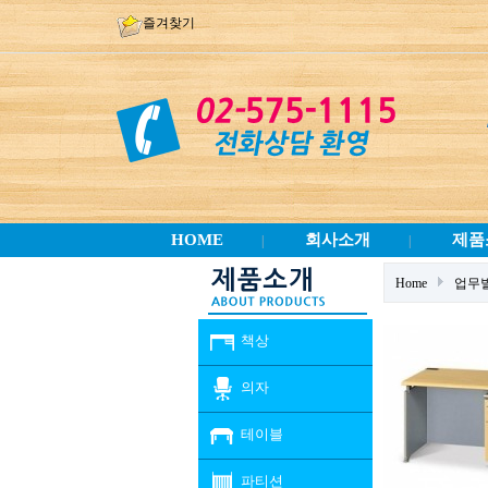
즐겨찾기
HOME
회사소개
제품
|
|
Home
업무
책상
의자
테이블
파티션