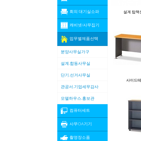
회의 대기실소파
설계 탑책상
캐비넷/사무집기
업무별제품선택
분양사무실가구
설계.합동사무실
단기.선거사무실
사이드
관공서.기업세무감사
모델하우스.홍보관
컴퓨터세트
사무OA기기
촬영장소품