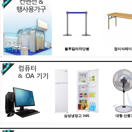
블루칼라차단봉
접이식테이
삼성냉장고 160L
대형 선풍