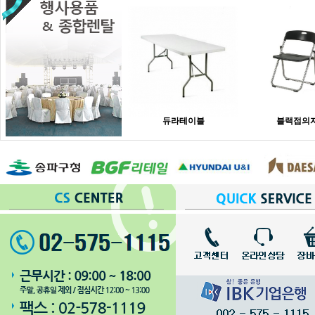
듀라테이블
블랙접의