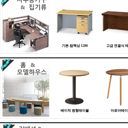
기본-탑책상 1200
고급 연결식 
베이직 원형테이블
아로아테이