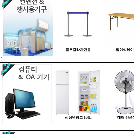
블루칼라차단봉
접이식테이
삼성냉장고 160L
대형 선풍