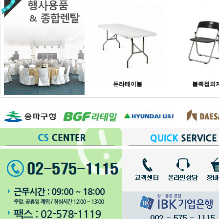
듀라테이블
블랙접의