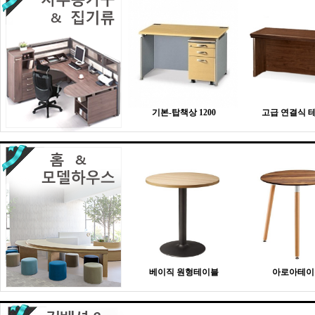
기본-탑책상 1200
고급 연결식 
베이직 원형테이블
아로아테이