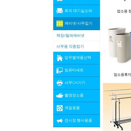
회의 대기실소파
업소용 
캐비넷/사무집기
책장/철재캐비넷
사무용 각종집기
업무별제품선택
컴퓨터세트
업소용휴
사무OA기기
촬영장소품
계절용품
전시장 행사용품