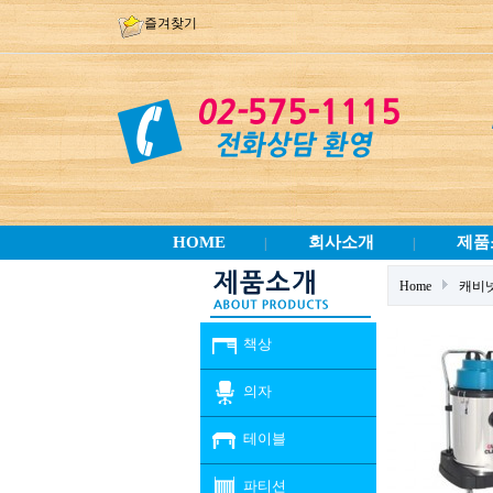
즐겨찾기
HOME
회사소개
제품
|
|
Home
캐비
책상
의자
테이블
파티션