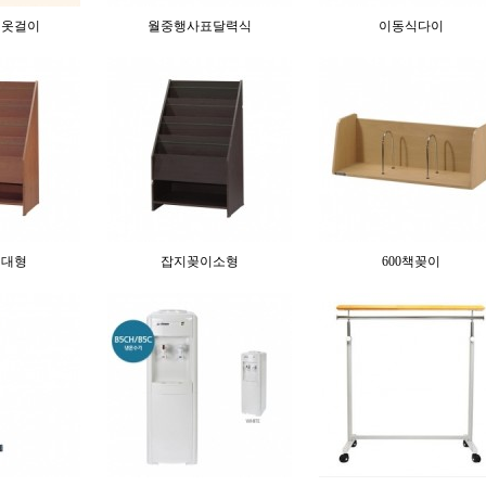
거옷걸이
월중행사표달력식
이동식다이
이대형
잡지꽂이소형
600책꽂이