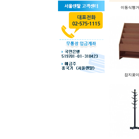
이동식행
잡지꽂