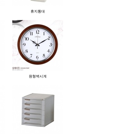
휴지통대
원형벽시계