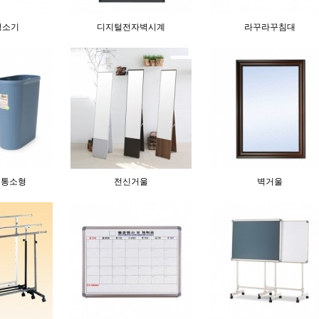
청소기
디지털전자벽시계
라꾸라꾸침대
지통소형
전신거울
벽거울