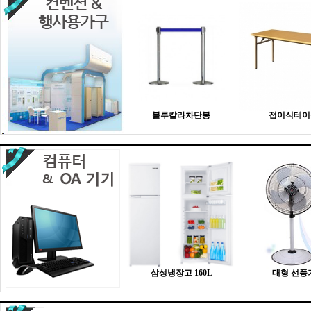
블루칼라차단봉
접이식테이
삼성냉장고 160L
대형 선풍