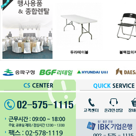
듀라테이블
블랙접의