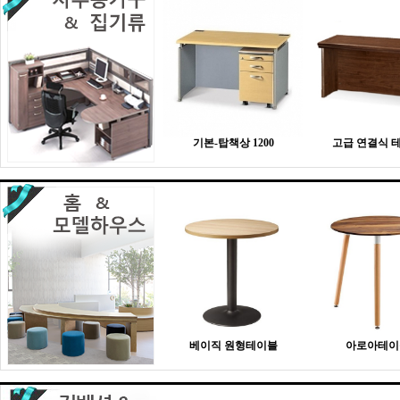
기본-탑책상 1200
고급 연결식 
베이직 원형테이블
아로아테이