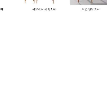
체어
사브리나 가죽소파
트윈 원목소파