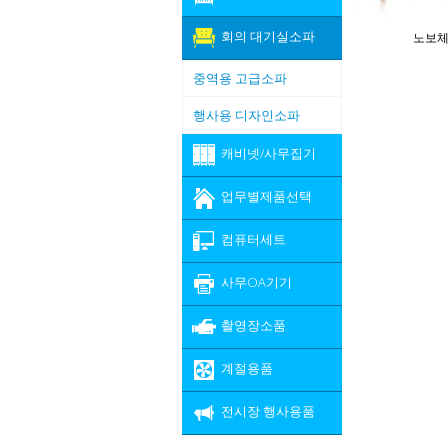
회의 대기실소파
노보
중역용 고급소파
행사용 디자인소파
캐비넷/사무집기
업무별제품선택
컴퓨터세트
사무OA기기
촬영장소품
계절용품
전시장 행사용품