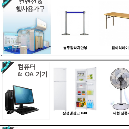
블루칼라차단봉
접이식테이
삼성냉장고 160L
대형 선풍