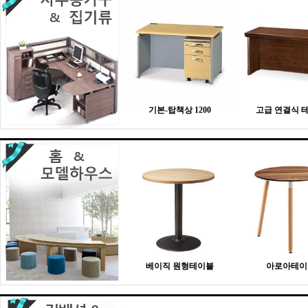
기본-탑책상 1200
고급 연결식 
베이직 원형테이블
아로아테이