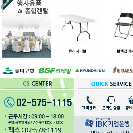
듀라테이블
블랙접의