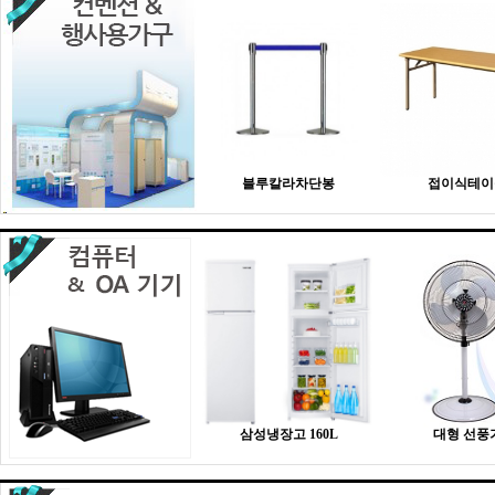
블루칼라차단봉
접이식테이
삼성냉장고 160L
대형 선풍