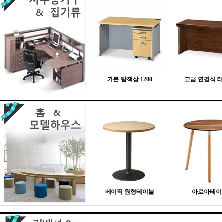
기본-탑책상 1200
고급 연결식 
베이직 원형테이블
아로아테이