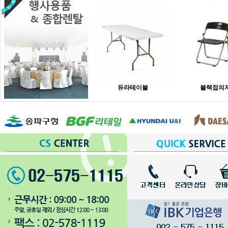
듀라테이블
블랙접의