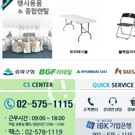
듀라테이블
블랙접의