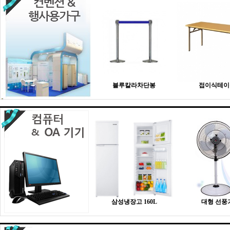
블루칼라차단봉
접이식테이
삼성냉장고 160L
대형 선풍