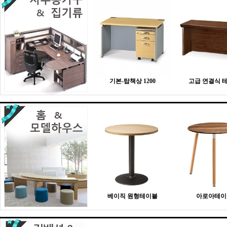
기본-탑책상 1200
고급 연결식 
베이직 원형테이블
아로아테이