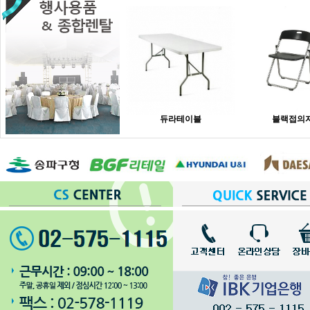
듀라테이블
블랙접의