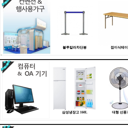
블루칼라차단봉
접이식테이
삼성냉장고 160L
대형 선풍