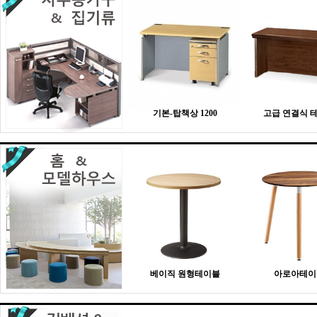
기본-탑책상 1200
고급 연결식 
베이직 원형테이블
아로아테이