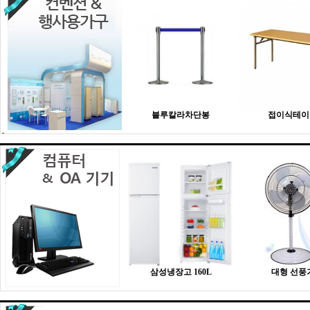
블루칼라차단봉
접이식테이
삼성냉장고 160L
대형 선풍