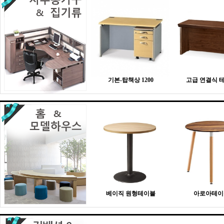
기본-탑책상 1200
고급 연결식 
베이직 원형테이블
아로아테이