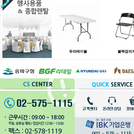
듀라테이블
블랙접의