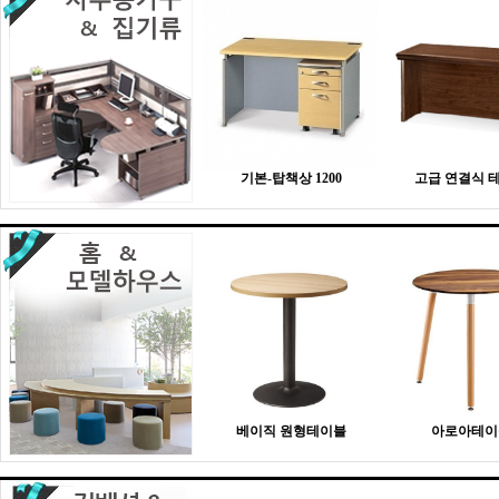
기본-탑책상 1200
고급 연결식 
베이직 원형테이블
아로아테이