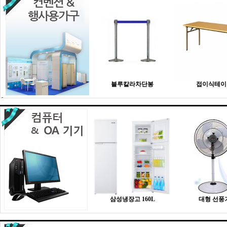
블루칼라차단봉
접이식테이
삼성냉장고 160L
대형 선풍