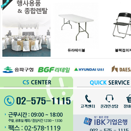
듀라테이블
블랙접의