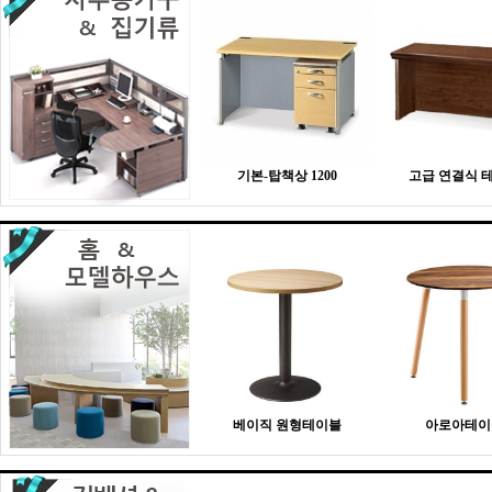
기본-탑책상 1200
고급 연결식 
베이직 원형테이블
아로아테이