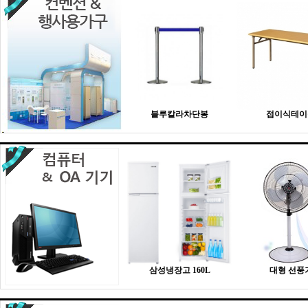
블루칼라차단봉
접이식테이
삼성냉장고 160L
대형 선풍