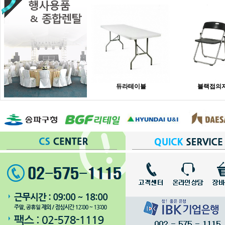
듀라테이블
블랙접의