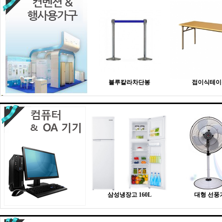
블루칼라차단봉
접이식테이
삼성냉장고 160L
대형 선풍