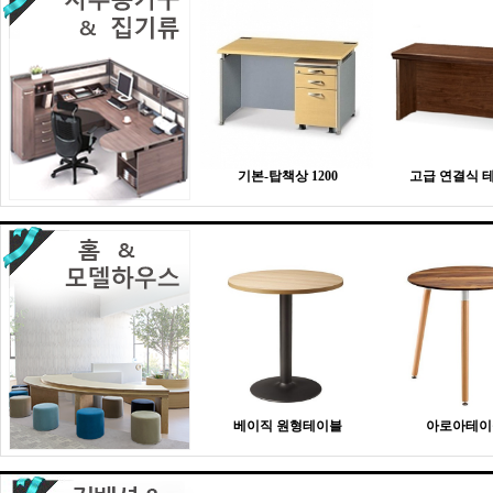
기본-탑책상 1200
고급 연결식 
베이직 원형테이블
아로아테이