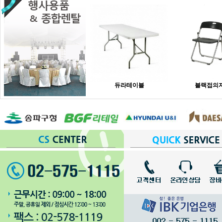
듀라테이블
블랙접의