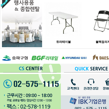
듀라테이블
블랙접의