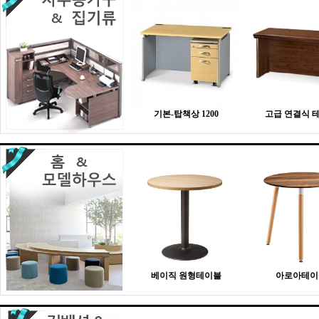
기본-탑책상 1200
고급 연결식 
베이직 원형테이블
아로아테이