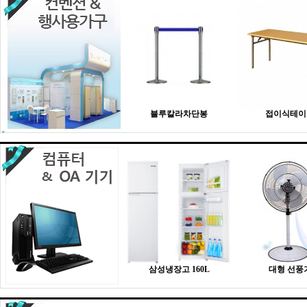
블루칼라차단봉
접이식테이
삼성냉장고 160L
대형 선풍