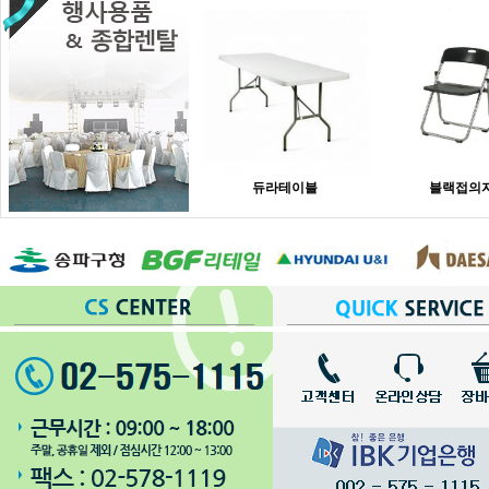
듀라테이블
블랙접의