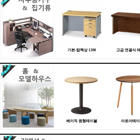
기본-탑책상 1200
고급 연결식 
베이직 원형테이블
아로아테이