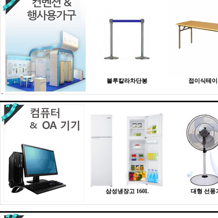
블루칼라차단봉
접이식테이
삼성냉장고 160L
대형 선풍