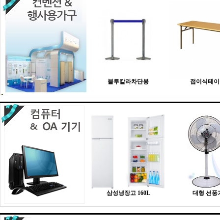
블루칼라차단봉
접이식테이
삼성냉장고 160L
대형 선풍