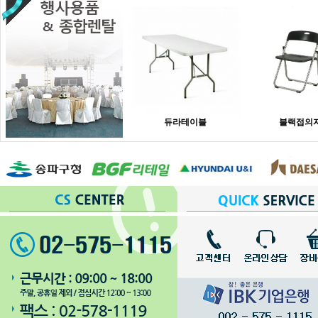
듀라테이블
블랙접의