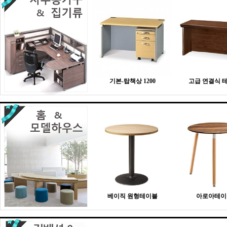
기본-탑책상 1200
고급 연결식 
베이직 원형테이블
아로아테이