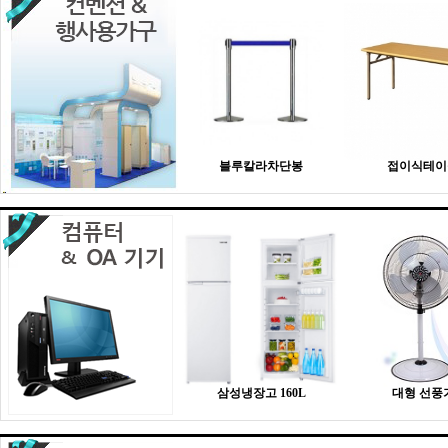
블루칼라차단봉
접이식테이
삼성냉장고 160L
대형 선풍