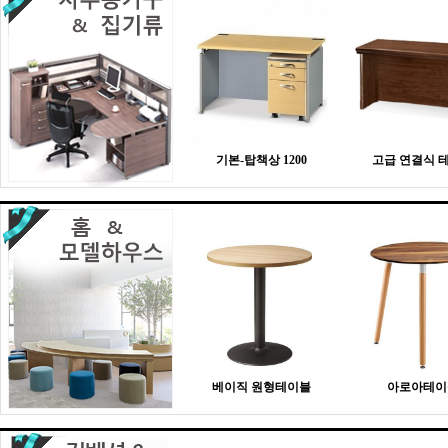
기본-탑책상 1200
고급 연결식 
베이직 원형테이블
아로아테이