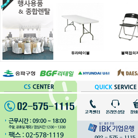
듀라테이블
블랙접의