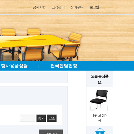
공지사항
고객센터
장바구니
로그인
행사용품상담
전국렌탈현장
|
오늘 본 상품
1/1
메쉬고정의
증가
감소
자