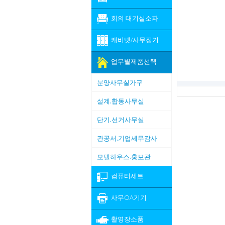
회의 대기실소파
캐비넷/사무집기
업무별제품선택
분양사무실가구
설계.합동사무실
단기.선거사무실
관공서.기업세무감사
모델하우스.홍보관
컴퓨터세트
사무OA기기
촬영장소품