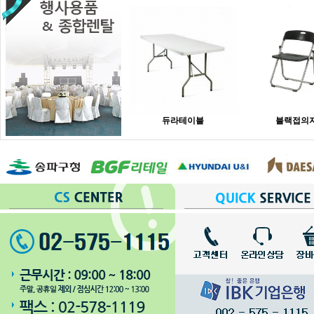
듀라테이블
블랙접의