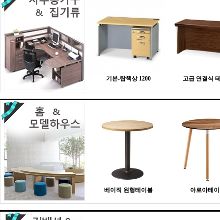
기본-탑책상 1200
고급 연결식 
베이직 원형테이블
아로아테이