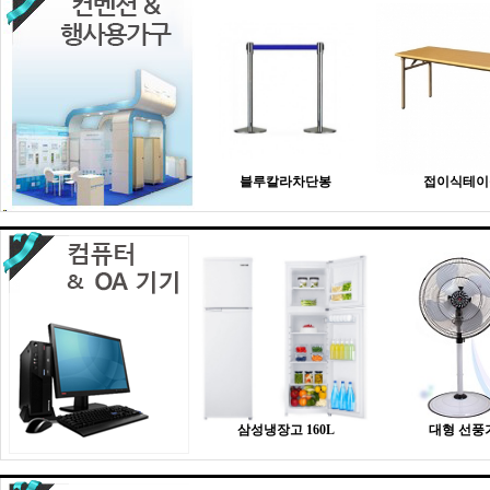
블루칼라차단봉
접이식테이
삼성냉장고 160L
대형 선풍