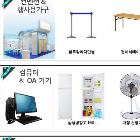
블루칼라차단봉
접이식테이
삼성냉장고 160L
대형 선풍