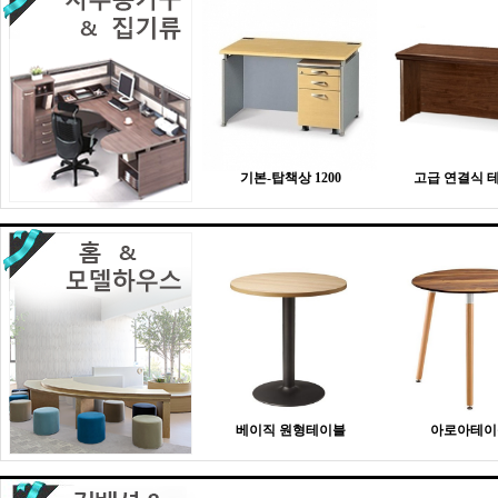
기본-탑책상 1200
고급 연결식 
베이직 원형테이블
아로아테이