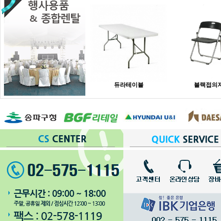
듀라테이블
블랙접의