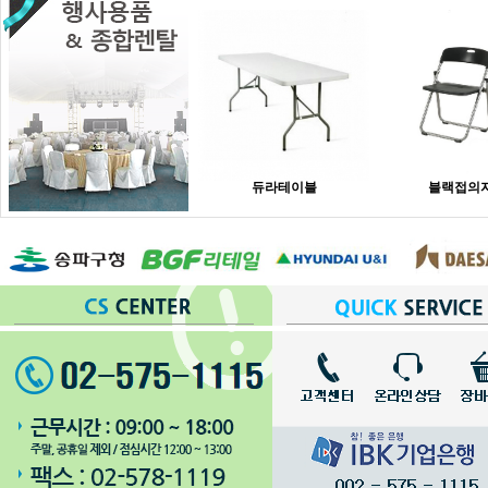
듀라테이블
블랙접의