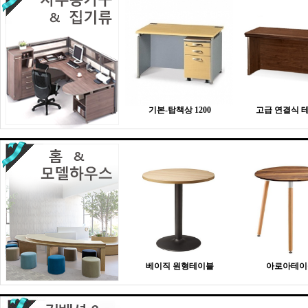
기본-탑책상 1200
고급 연결식 
베이직 원형테이블
아로아테이