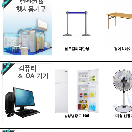
블루칼라차단봉
접이식테이
삼성냉장고 160L
대형 선풍