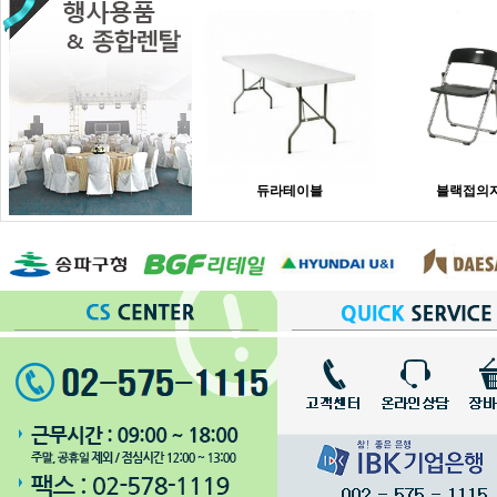
듀라테이블
블랙접의