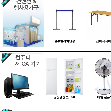
블루칼라차단봉
접이식테이
삼성냉장고 160L
대형 선풍