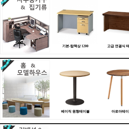
기본-탑책상 1200
고급 연결식 
베이직 원형테이블
아로아테이