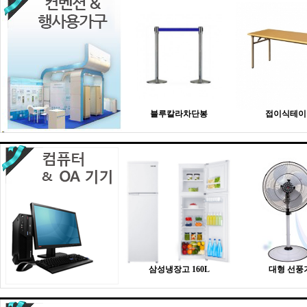
블루칼라차단봉
접이식테이
삼성냉장고 160L
대형 선풍