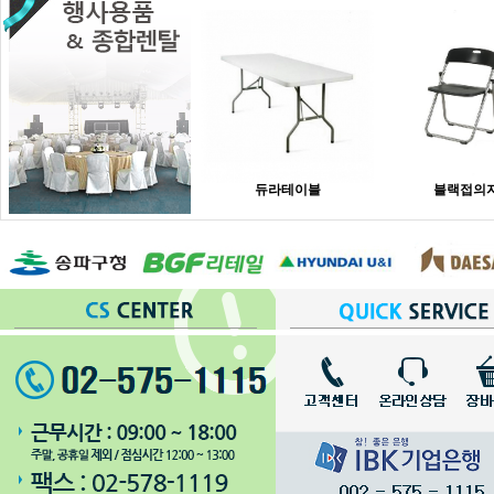
듀라테이블
블랙접의