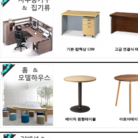
기본-탑책상 1200
고급 연결식 
베이직 원형테이블
아로아테이