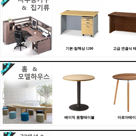
기본-탑책상 1200
고급 연결식 
베이직 원형테이블
아로아테이