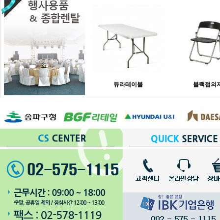
듀라테이블
블랙접의