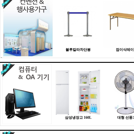
블루칼라차단봉
접이식테이
삼성냉장고 160L
대형 선풍