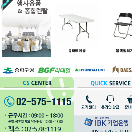
듀라테이블
블랙접의