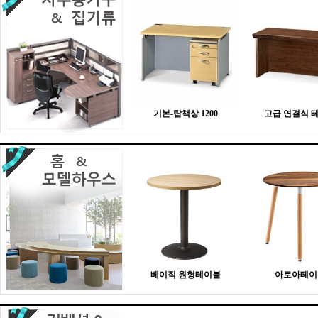
기본-탑책상 1200
고급 연결식 
베이직 원형테이블
아로아테이