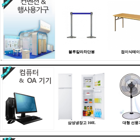
블루칼라차단봉
접이식테이
삼성냉장고 160L
대형 선풍