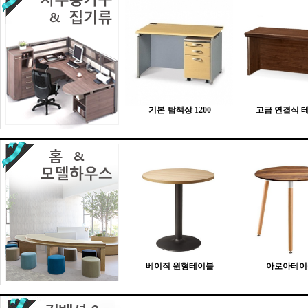
기본-탑책상 1200
고급 연결식 
베이직 원형테이블
아로아테이