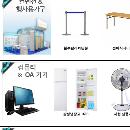
블루칼라차단봉
접이식테이
삼성냉장고 160L
대형 선풍