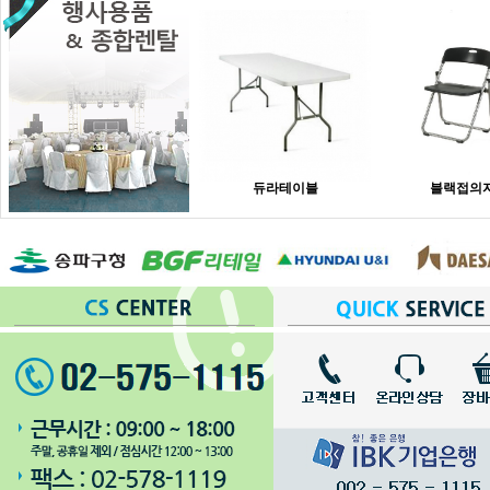
듀라테이블
블랙접의