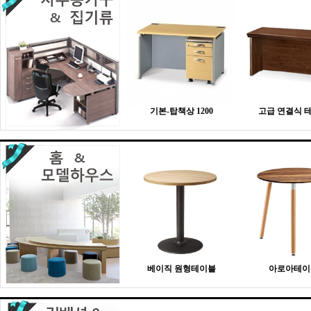
기본-탑책상 1200
고급 연결식 
베이직 원형테이블
아로아테이