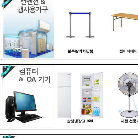
블루칼라차단봉
접이식테이
삼성냉장고 160L
대형 선풍