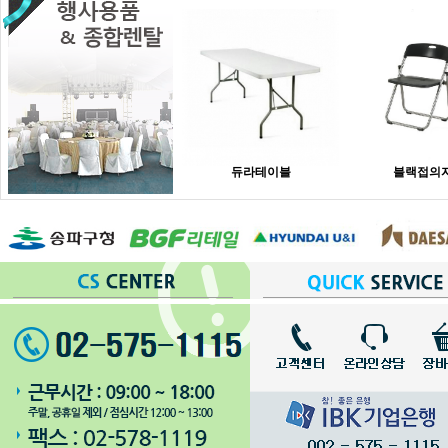
듀라테이블
블랙접의