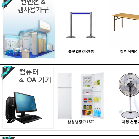
블루칼라차단봉
접이식테이
삼성냉장고 160L
대형 선풍