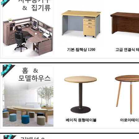
기본-탑책상 1200
고급 연결식 
베이직 원형테이블
아로아테이