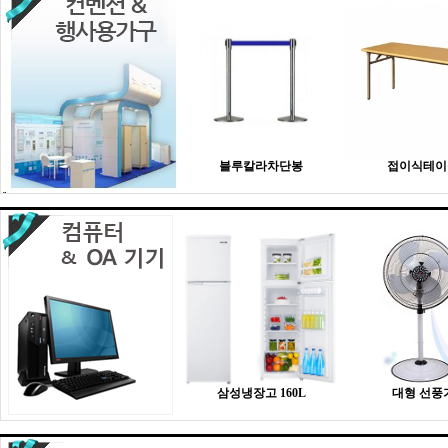
블루칼라차단봉
접이식테이
삼성냉장고 160L
대형 선풍