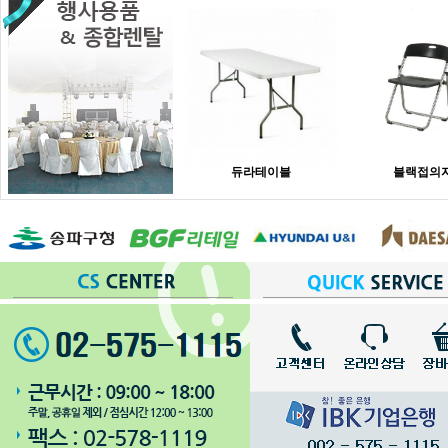
듀라테이블
블랙접의