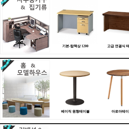
기본-탑책상 1200
고급 연결식 
베이직 원형테이블
아로아테이