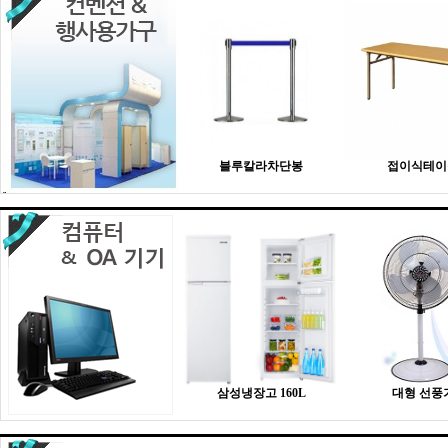
블루칼라차단봉
접이식테이
삼성냉장고 160L
대형 선풍