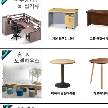
기본-탑책상 1200
고급 연결식 
베이직 원형테이블
아로아테이