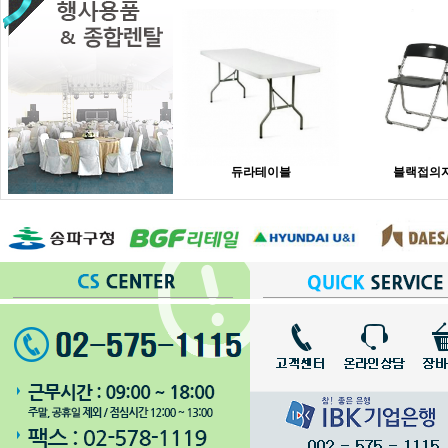
듀라테이블
블랙접의