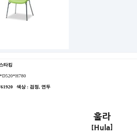
 스타킹
*D520*H780
761920 색상 : 검정, 연두