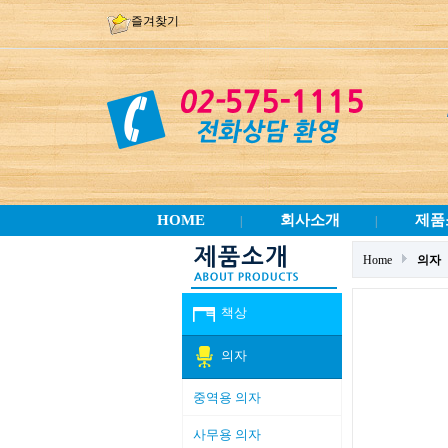
즐겨찾기
HOME
회사소개
제품
|
|
Home
의자
책상
의자
중역용 의자
사무용 의자