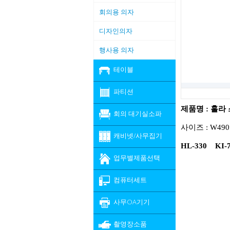
회의용 의자
디자인의자
행사용 의자
테이블
파티션
​제품명 : 훌라
회의 대기실소파
사이즈 : W490
캐비넷/사무집기
HL-330 KI-
업무별제품선택
컴퓨터세트
사무OA기기
촬영장소품