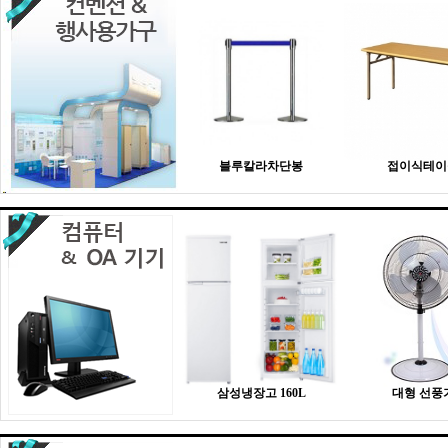
블루칼라차단봉
접이식테이
삼성냉장고 160L
대형 선풍