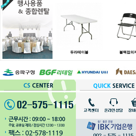
듀라테이블
블랙접의