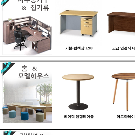
기본-탑책상 1200
고급 연결식 
베이직 원형테이블
아로아테이