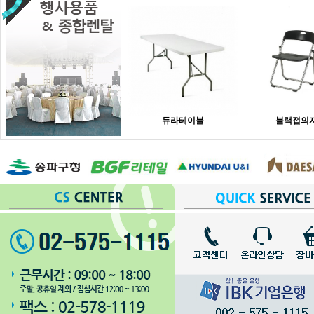
듀라테이블
블랙접의