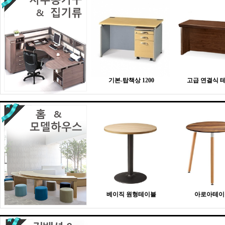
기본-탑책상 1200
고급 연결식 
베이직 원형테이블
아로아테이