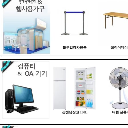
블루칼라차단봉
접이식테이
삼성냉장고 160L
대형 선풍