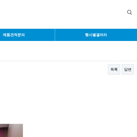
제품견적문의
행사별갤러리
목록
답변