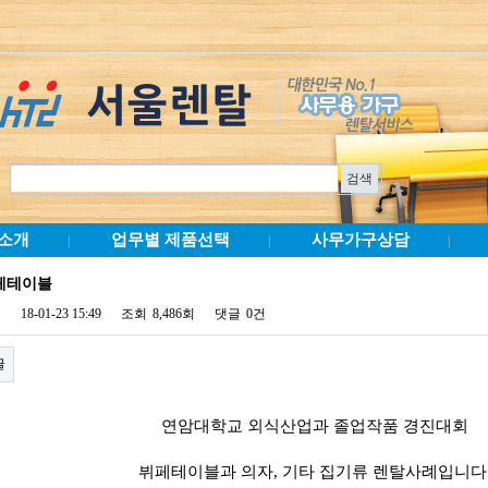
소개
업무별 제품선택
사무가구상담
|
|
|
페테이블
18-01-23 15:49
조회
8,486회
댓글
0건
글
연암대학교 외식산업과 졸업작품 경진대회
뷔페테이블과 의자, 기타 집기류 렌탈사례입니다