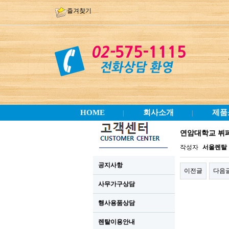
즐겨찾기
HOME
회사소개
제품
|
|
연암대학교 뷔
작성자
서울렌탈
공지사항
이전글
다음
사무가구상담
행사용품상담
렌탈이용안내