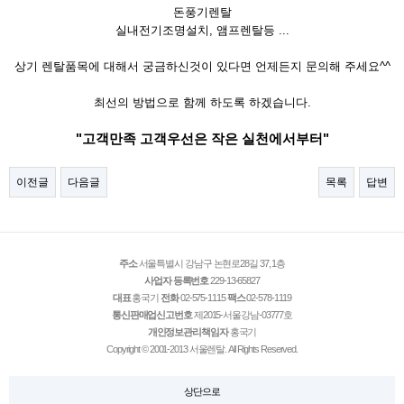
돈풍기렌탈
실내전기조명설치, 앰프렌탈등 ...
상기 렌탈품목에 대해서 궁금하신것이 있다면 언제든지 문의해 주세요^^
최선의 방법으로 함께 하도록 하겠습니다.
"고객만족 고객우선은 작은 실천에서부터"
이전글
다음글
목록
답변
주소
서울특별시 강남구 논현로28길 37, 1층
사업자 등록번호
229-13-65827
대표
홍국기
전화
02-575-1115
팩스
02-578-1119
통신판매업신고번호
제2015-서울강남-03777호
개인정보관리책임자
홍국기
Copyright © 2001-2013 서울렌탈. All Rights Reserved.
상단으로