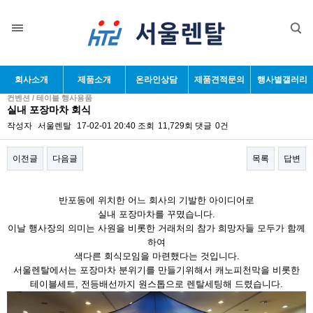
회사소개
제품소개
온라인상담
제품견적문의
행사별갤러리
컨벤션 / 테이블 행사용품
실내 포장마차 회식
작성자
서울렌탈
17-02-01 20:40
조회
11,729회
댓글
0건
이전글
다음글
목록
답변
본문
반포동에 위치한 어느 회사의 기발한 아이디어로
실내 포장마차를 꾸몄습니다.
이날 행사장의 의미는 사원을 비롯한 거래처의 참가 희망자들 모두가 함께
하여
색다른 회식모임을 마련했다는 것입니다.
서울렌탈에서는 포장마차 분위기를 만들기위해서 캐노피천막을 비롯한
테이블세트, 전등배선까지 원스톱으로 렌탈세팅해 드렸습니다.