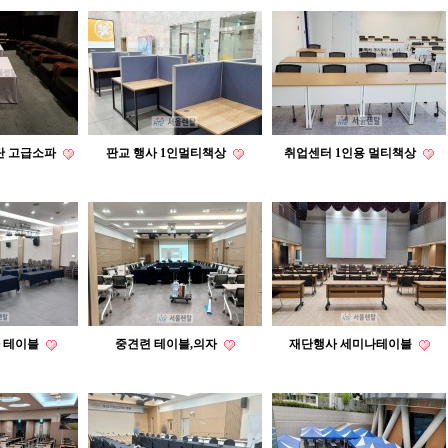
단 고급소파
판교 행사 1인멀티책상
취업센터 1인용 멀티책상
 테이블
중견련 테이블,의자
재단행사 세미나테이블