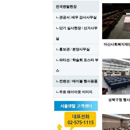
전국렌탈현장
ㄴ관공서 /세무 감사사무실
ㄴ단기 실사현장 / 선거사무
실
아산사회복지재
ㄴ홍보관 / 분양사무실
ㄴ파티션 / 학술회 포스터 부
스
ㄴ컨벤션 / 테이블 행사용품
ㄴ무료 레이아웃 이미지
성북구청 행사