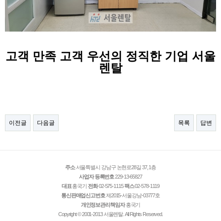
고객 만족 고객 우선의 정직한 기업 서울
렌탈
이전글
다음글
목록
답변
주소
서울특별시 강남구 논현로28길 37, 1층
사업자 등록번호
229-13-65827
대표
홍국기
전화
02-575-1115
팩스
02-578-1119
통신판매업신고번호
제2015-서울강남-03777호
개인정보관리책임자
홍국기
Copyright © 2001-2013 서울렌탈. All Rights Reserved.