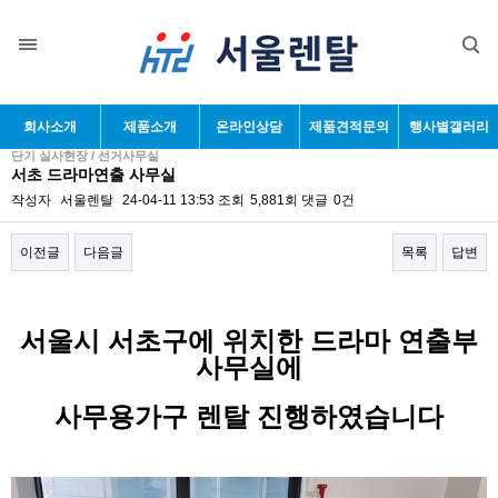
회사소개
제품소개
온라인상담
제품견적문의
행사별갤러리
단기 실사현장 / 선거사무실
서초 드라마연출 사무실
작성자
서울렌탈
24-04-11 13:53
조회
5,881회
댓글
0건
이전글
다음글
목록
답변
본문
서울시 서초구에 위치한 드라마 연출부
사무실에
사무용가구 렌탈 진행하였습니다