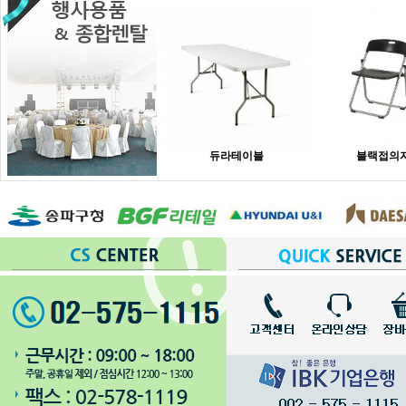
듀라테이블
블랙접의