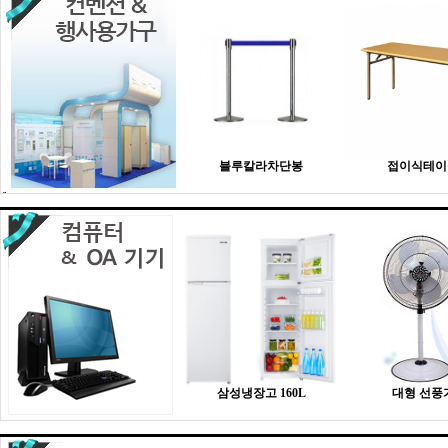
블루칼라차단봉
접이식테이
삼성냉장고 160L
대형 선풍