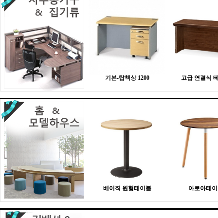
기본-탑책상 1200
고급 연결식 
베이직 원형테이블
아로아테이