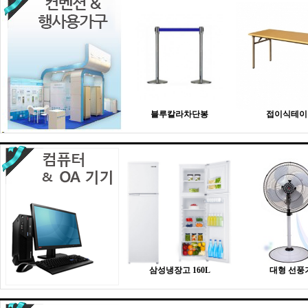
블루칼라차단봉
접이식테이
삼성냉장고 160L
대형 선풍