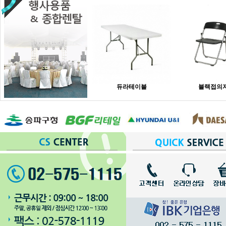
듀라테이블
블랙접의