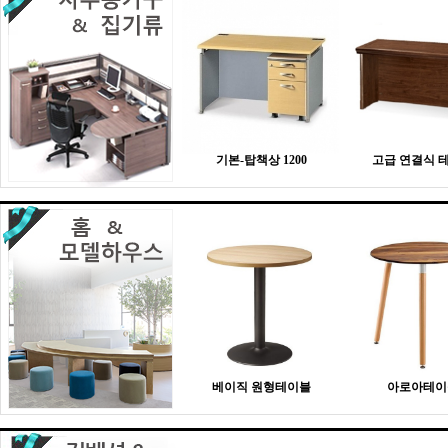
기본-탑책상 1200
고급 연결식 
베이직 원형테이블
아로아테이