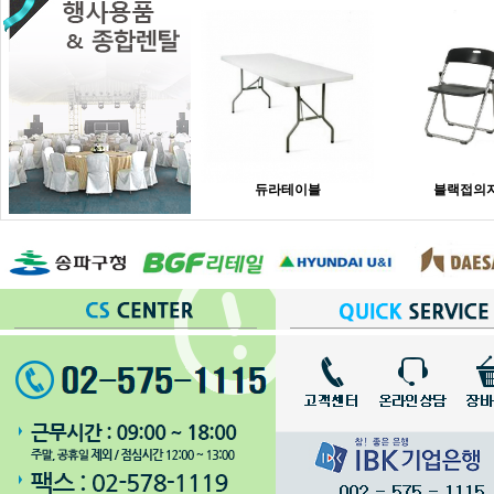
듀라테이블
블랙접의