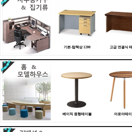
기본-탑책상 1200
고급 연결식 
베이직 원형테이블
아로아테이