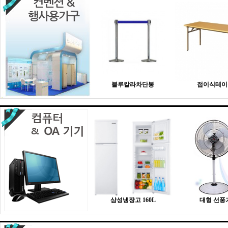
블루칼라차단봉
접이식테이
삼성냉장고 160L
대형 선풍