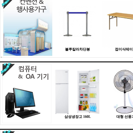
블루칼라차단봉
접이식테이
삼성냉장고 160L
대형 선풍