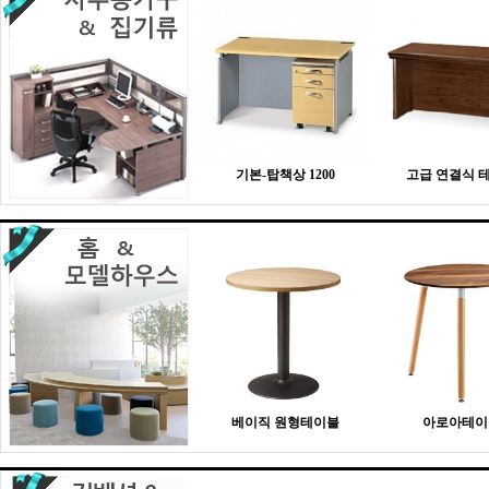
기본-탑책상 1200
고급 연결식 
베이직 원형테이블
아로아테이