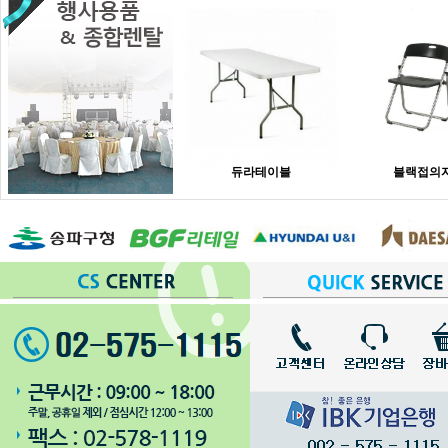
듀라테이블
블랙접의