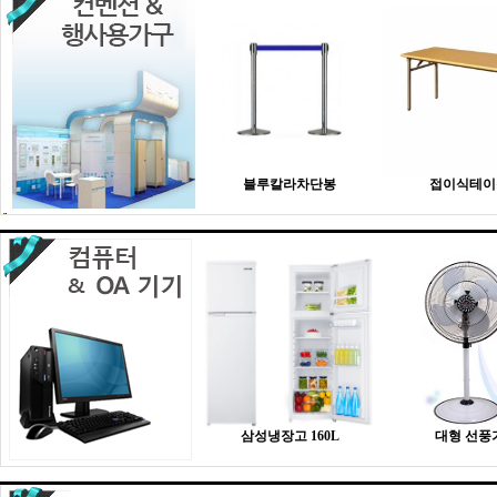
블루칼라차단봉
접이식테이
삼성냉장고 160L
대형 선풍