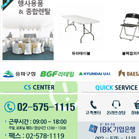
듀라테이블
블랙접의