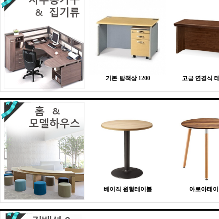
기본-탑책상 1200
고급 연결식 
베이직 원형테이블
아로아테이