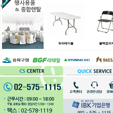
듀라테이블
블랙접의