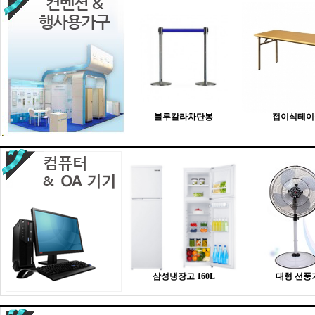
블루칼라차단봉
접이식테이
삼성냉장고 160L
대형 선풍