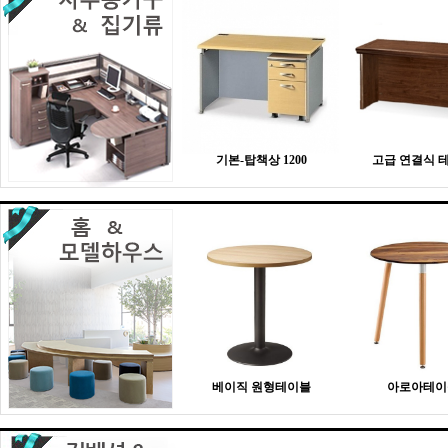
기본-탑책상 1200
고급 연결식 
베이직 원형테이블
아로아테이