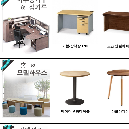
기본-탑책상 1200
고급 연결식 
베이직 원형테이블
아로아테이