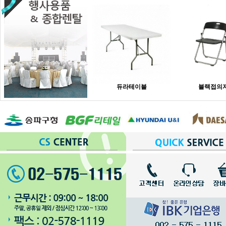
듀라테이블
블랙접의