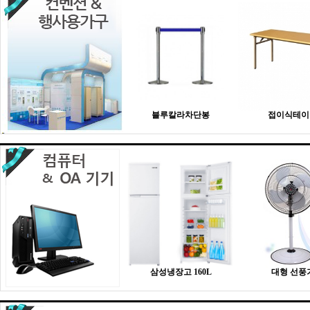
블루칼라차단봉
접이식테이
삼성냉장고 160L
대형 선풍