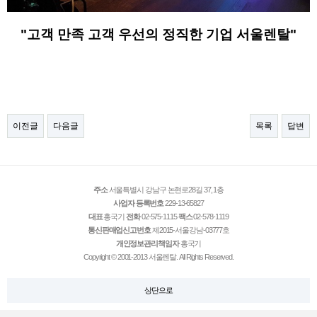
"고객 만족 고객 우선의 정직한 기업 서울렌탈"
이전글
다음글
목록
답변
주소
서울특별시 강남구 논현로28길 37, 1층
사업자 등록번호
229-13-65827
대표
홍국기
전화
02-575-1115
팩스
02-578-1119
통신판매업신고번호
제2015-서울강남-03777호
개인정보관리책임자
홍국기
Copyright © 2001-2013 서울렌탈. All Rights Reserved.
상단으로