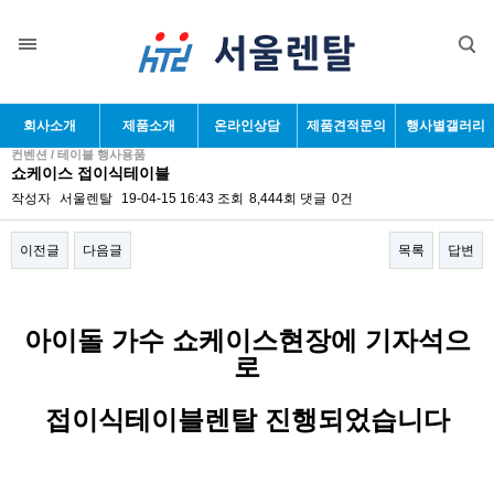
회사소개
제품소개
온라인상담
제품견적문의
행사별갤러리
컨벤션 / 테이블 행사용품
쇼케이스 접이식테이블
작성자
서울렌탈
19-04-15 16:43
조회
8,444회
댓글
0건
이전글
다음글
목록
답변
본문
아이돌 가수 쇼케이스현장에 기자석으
로
접이식테이블렌탈 진행되었습니다