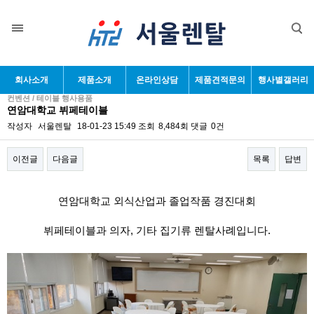
회사소개
제품소개
온라인상담
제품견적문의
행사별갤러리
컨벤션 / 테이블 행사용품
연암대학교 뷔페테이블
작성자
서울렌탈
18-01-23 15:49
조회
8,484회
댓글
0건
이전글
다음글
목록
답변
본문
연암대학교 외식산업과 졸업작품 경진대회
뷔페테이블과 의자, 기타 집기류 렌탈사례입니다.