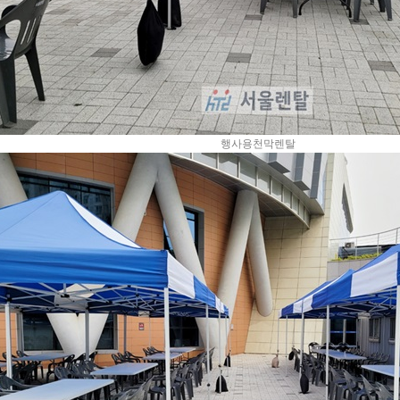
행사용천막렌탈