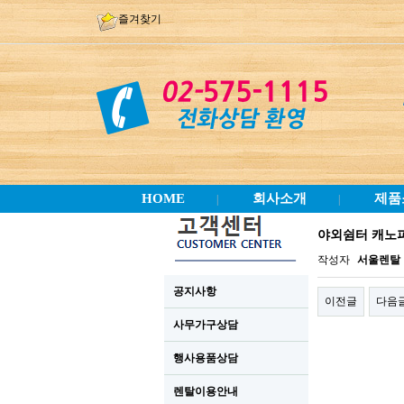
즐겨찾기
HOME
회사소개
제품
|
|
야외쉼터 캐노
작성자
서울렌탈
공지사항
이전글
다음
사무가구상담
행사용품상담
렌탈이용안내