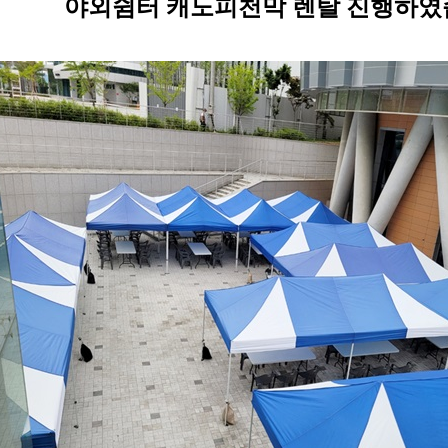
야외쉼터 캐노피천막 렌탈 진행하