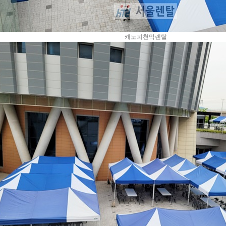
캐노피천막렌탈