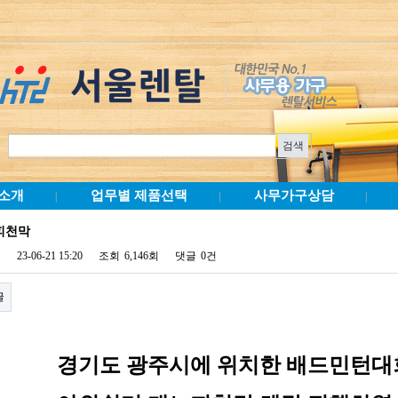
소개
업무별 제품선택
사무가구상담
|
|
|
피천막
23-06-21 15:20
조회
6,146회
댓글
0건
글
경기도 광주시에 위치한 배드민턴